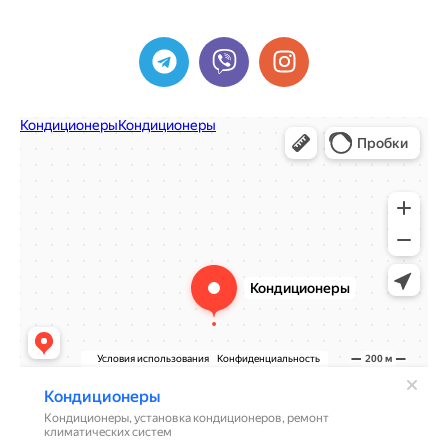
ИП Радюкевич Р.А. УНП 692055467