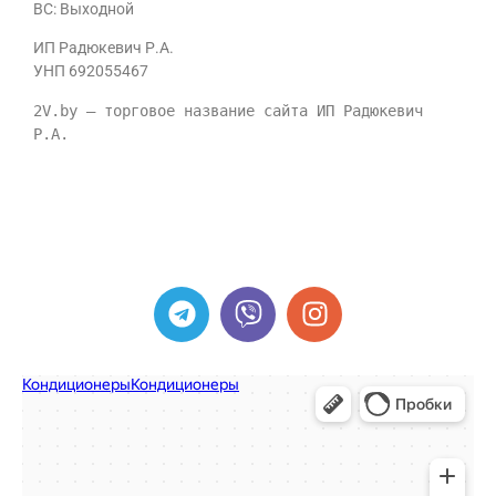
ВС: Выходной
ИП Радюкевич Р.А.
УНП 692055467
2V.by — торговое название сайта ИП Радюкевич 
Р.А.
ИП Радюкевич Р.А. УНП 692055467